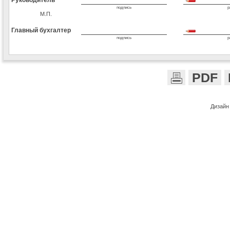
подпись
р
М.П.
Главный бухгалтер
подпись
р
PDF
Дизайн