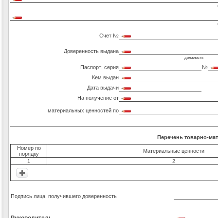
Счет №
Доверенность выдана
должность
Паспорт: серия
№
Кем выдан
Дата выдачи
На получение от
материальных ценностей по
Перечень товарно-ма
Номер по
Материальные ценности
порядку
1
2
Подпись лица, получившего доверенность
Руководитель