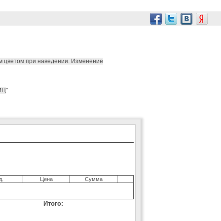
м цветом при наведении. Изменение
МЦ
"
д.
Цена
Сумма
Итого: