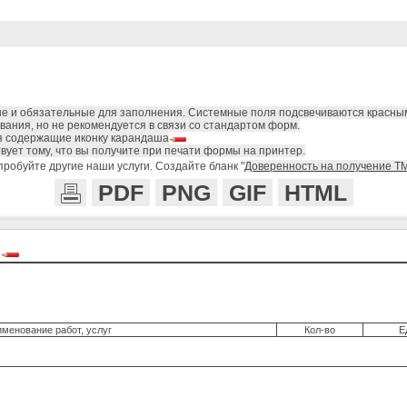
ые и обязательные для заполнения. Системные поля подсвечиваются красны
ания, но не рекомендуется в связи со стандартом форм.
я содержащие иконку карандаша
вует тому, что вы получите при печати формы на принтер.
робуйте другие наши услуги. Создайте бланк "
Доверенность на получение Т
PDF
PNG
GIF
HTML
.
менование работ, услуг
Кол-во
Е